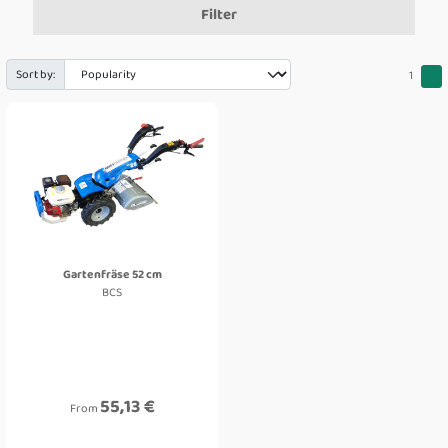
Filter
Sort by:
1
Gartenfräse 52 cm
BCS
55,13 €
From