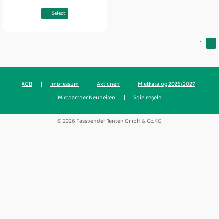
Select
1
AGB
|
Impressum
|
Aktionen
|
Mietkatalog 2026/2027
|
Mietpartner Neuheiten
|
Spielregeln
© 2026 Fassbender Tenten GmbH & Co.KG