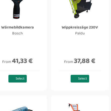
Wärmebildkamera
Wippkreissäge 230V
Bosch
Paldu
41,33 €
37,88 €
From
From
Select
Select