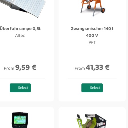
Überfahrrampe 0,5t
Zwangsmischer 140 l
Altec
400 V
PFT
9,59 €
41,33 €
From
From
Select
Select