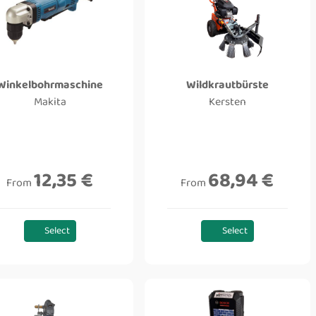
Winkelbohrmaschine
Wildkrautbürste
Makita
Kersten
12,35 €
68,94 €
From
From
Select
Select