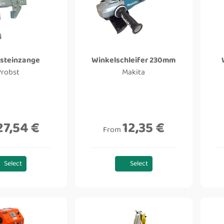
steinzange
Winkelschleifer 230mm
Probst
Makita
27,54 €
12,35 €
From
Select
Select