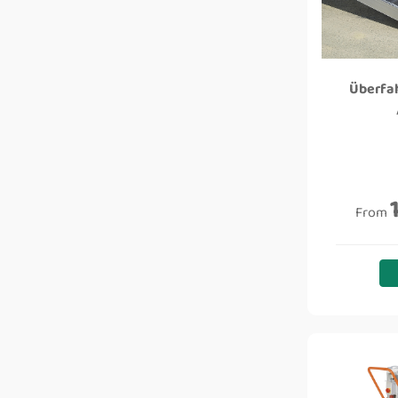
Überfa
From