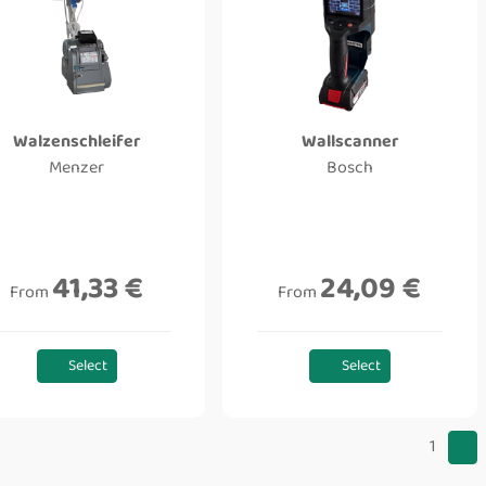
Walzenschleifer
Wallscanner
Menzer
Bosch
41,33 €
24,09 €
From
From
Select
Select
1