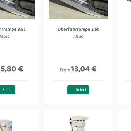
hrrampe 3,5t
Überfahrrampe 2,5t
Altec
Altec
15,80 €
13,04 €
From
Select
Select