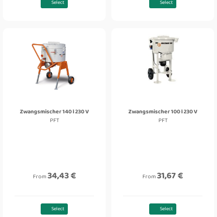
Select
Select
Zwangsmischer 140 l 230 V
Zwangsmischer 100 l 230 V
PFT
PFT
34,43 €
31,67 €
From
From
Select
Select