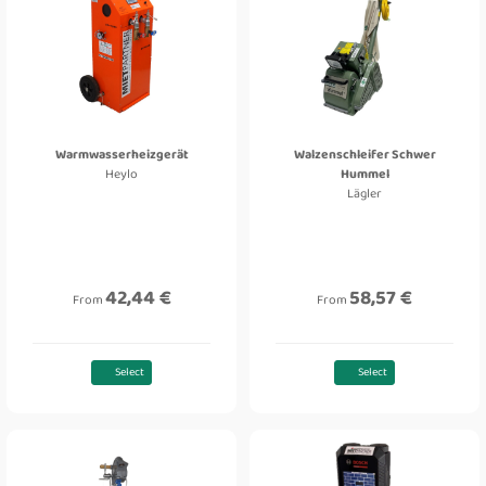
Warmwasserheizgerät
Walzenschleifer Schwer
Heylo
Hummel
Lägler
42,44 €
58,57 €
From
From
Select
Select