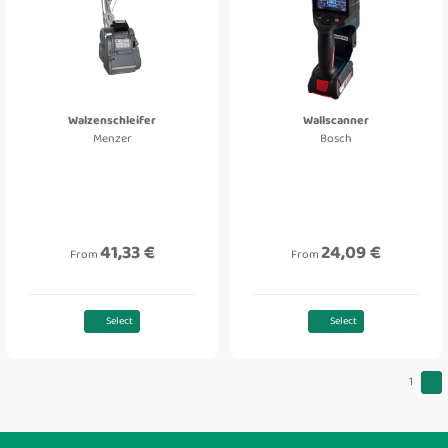
Walzenschleifer
Wallscanner
Menzer
Bosch
41,33 €
24,09 €
From
From
Select
Select
1