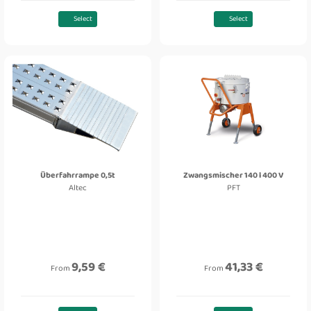
Select
Select
Überfahrrampe 0,5t
Zwangsmischer 140 l 400 V
Altec
PFT
9,59 €
41,33 €
From
From