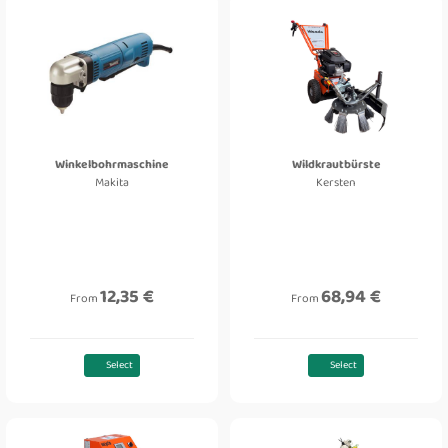
Winkelbohrmaschine
Wildkrautbürste
Makita
Kersten
12,35 €
68,94 €
From
From
Select
Select