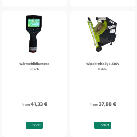
Wärmebildkamera
Wippkreissäge 230V
Bosch
Paldu
41,33 €
37,88 €
From
From
Select
Select