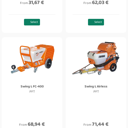
31,67 €
62,03 €
From
From
Select
Select
Swing L FC-400
Swing L Airless
PFT
PFT
68,94 €
71,44 €
From
From