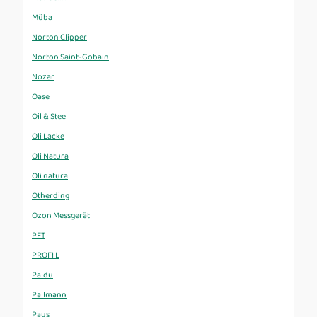
Müba
Norton Clipper
Norton Saint-Gobain
Nozar
Oase
Oil & Steel
Oli Lacke
Oli Natura
Oli natura
Otherding
Ozon Messgerät
PFT
PROFI L
Paldu
Pallmann
Paus