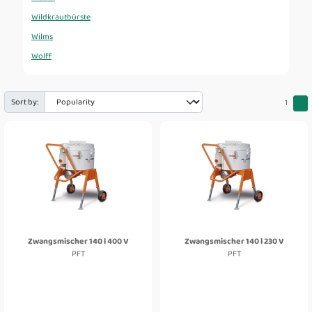
Wildkrautbürste
Wilms
Wolff
Sort by:
1
Zwangsmischer 140 l 400 V
Zwangsmischer 140 l 230 V
PFT
PFT