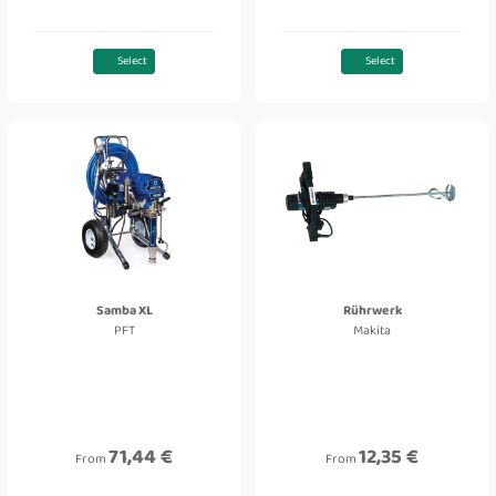
Select
Select
Samba XL
Rührwerk
PFT
Makita
71,44 €
12,35 €
From
From