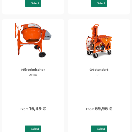
Select
Select
Mörtelmischer
G4 standart
Atika
PFT
16,49 €
69,96 €
From
From
Select
Select