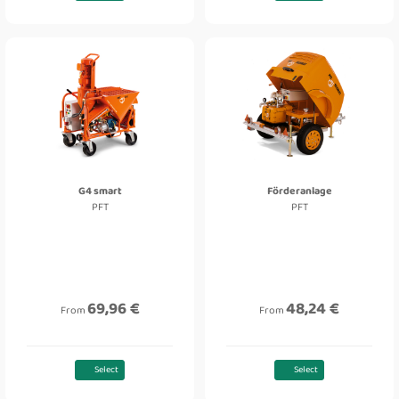
G4 smart
Förderanlage
PFT
PFT
69,96 €
48,24 €
From
From
Select
Select