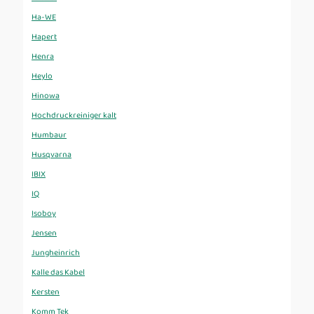
Ha-WE
Hapert
Henra
Heylo
Hinowa
Hochdruckreiniger kalt
Humbaur
Husqvarna
IBIX
IQ
Isoboy
Jensen
Jungheinrich
Kalle das Kabel
Kersten
Komm Tek