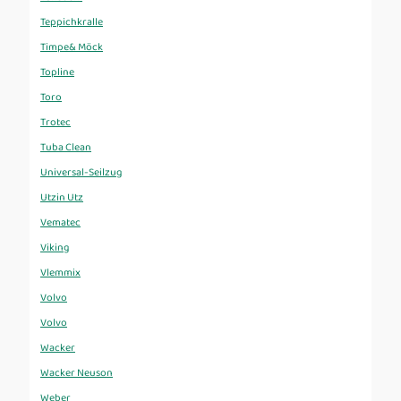
Teppichkralle
Timpe& Möck
Topline
Toro
Trotec
Tuba Clean
Universal-Seilzug
Utzin Utz
Vematec
Viking
Vlemmix
Volvo
Volvo
Wacker
Wacker Neuson
Weber