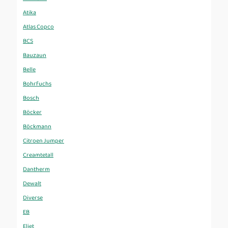
Atika
Atlas Copco
BCS
Bauzaun
Belle
Bohrfuchs
Bosch
Böcker
Böckmann
Citroen Jumper
Creamtetall
Dantherm
Dewalt
Diverse
EB
Eliet