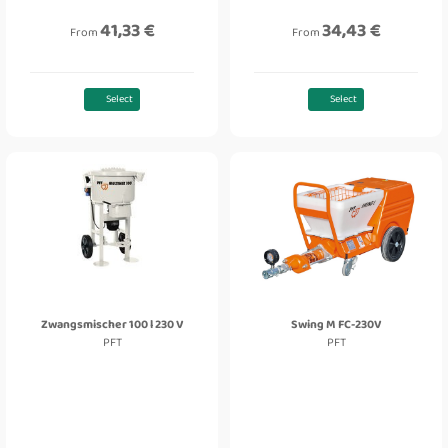
41,33 €
34,43 €
From
From
Select
Select
Zwangsmischer 100 l 230 V
Swing M FC-230V
PFT
PFT