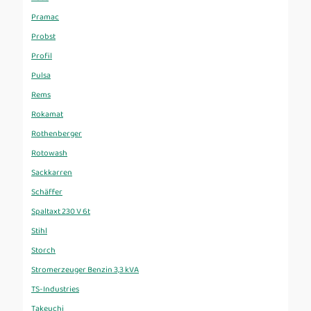
Pramac
Probst
Profil
Pulsa
Rems
Rokamat
Rothenberger
Rotowash
Sackkarren
Schäffer
Spaltaxt 230 V 6t
Stihl
Storch
Stromerzeuger Benzin 3,3 kVA
TS-Industries
Takeuchi