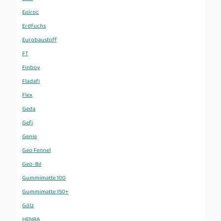
Epiroc
Erdfuchs
Eurobaustoff
FT
Finboy
Fladafi
Flex
Geda
Gefi
Genie
Geo Fennel
Geo-Bil
Gummimatte 100
Gummimatte 150+
Gölz
HENRA