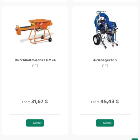
Durchlaufmischer HM24
Airlessgerät S
PFT
PFT
31,67 €
45,43 €
From
From
Select
Select