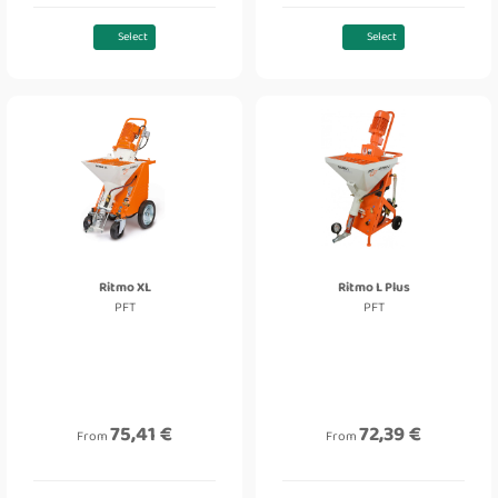
Select
Select
Ritmo XL
Ritmo L Plus
PFT
PFT
75,41 €
72,39 €
From
From