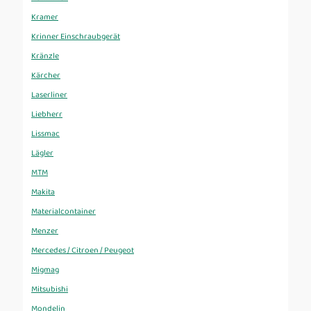
Kramer
Krinner Einschraubgerät
Kränzle
Kärcher
Laserliner
Liebherr
Lissmac
Lägler
MTM
Makita
Materialcontainer
Menzer
Mercedes / Citroen / Peugeot
Migmag
Mitsubishi
Mondelin