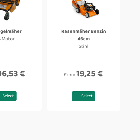
egelmäher
Rasenmäher Benzin
S Motor
46cm
Stihl
96,53 €
19,25 €
From
Select
Select