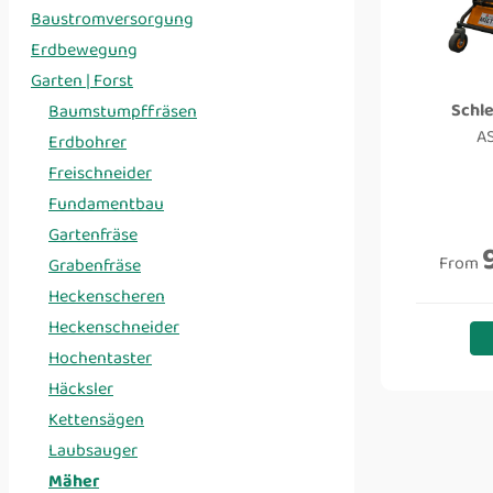
Baustromversorgung
Erdbewegung
Garten | Forst
Schl
Baumstumpffräsen
A
Erdbohrer
Freischneider
Fundamentbau
Gartenfräse
From
Grabenfräse
Heckenscheren
Heckenschneider
Hochentaster
Häcksler
Kettensägen
Laubsauger
Mäher