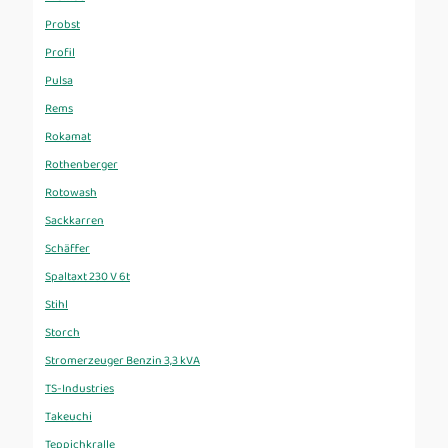
Probst
Profil
Pulsa
Rems
Rokamat
Rothenberger
Rotowash
Sackkarren
Schäffer
Spaltaxt 230 V 6t
Stihl
Storch
Stromerzeuger Benzin 3,3 kVA
TS-Industries
Takeuchi
Teppichkralle