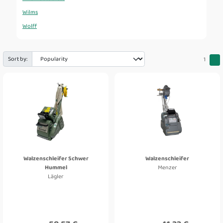
Wilms
Wolff
Sort by:
1
Walzenschleifer Schwer
Walzenschleifer
Hummel
Menzer
Lägler