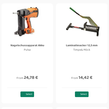
Nagelschussapparat Akku
Laminatknacker 12,5 mm
Pulsa
Timpe& Möck
24,78 €
14,42 €
From
From
Select
Select