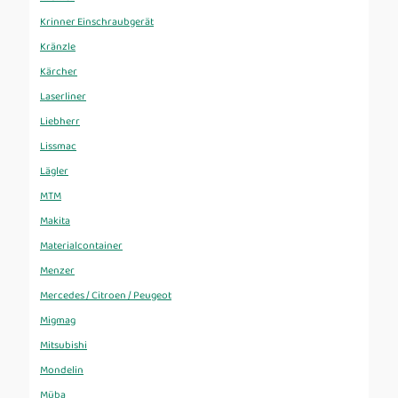
Krinner Einschraubgerät
Kränzle
Kärcher
Laserliner
Liebherr
Lissmac
Lägler
MTM
Makita
Materialcontainer
Menzer
Mercedes / Citroen / Peugeot
Migmag
Mitsubishi
Mondelin
Müba