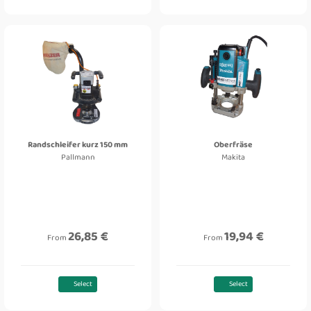
Randschleifer kurz 150 mm
Oberfräse
Pallmann
Makita
26,85 €
19,94 €
From
From
Select
Select