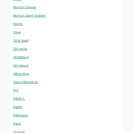
Norton Clipper
Norton Saint-Gobain
Nozar
Oase
Oil & Steel
Oli Lacke
Oli Natura
Oli natura
Otherding
Ozon Messgerät
PFT
PROFI L
Paldu
Pallmann
Paus
Pramac