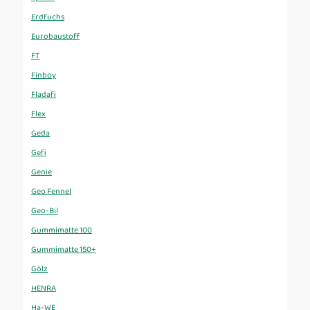
Erdfuchs
Eurobaustoff
FT
Finboy
Fladafi
Flex
Geda
Gefi
Genie
Geo Fennel
Geo-Bil
Gummimatte 100
Gummimatte 150+
Gölz
HENRA
Ha-WE