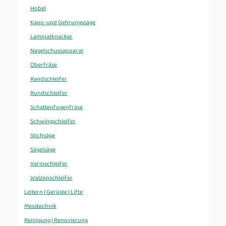
Hobel
Kapp-und Gehrungssäge
Laminatknacker
Nagelschussapparat
Oberfräse
Randschleifer
Rundschleifer
Schattenfugenfräse
Schwingschleifer
Stichsäge
Sägelsäge
Varioschleifer
Walzenschleifer
Leitern | Gerüste | Lifte
Messtechnik
Reinigung | Renovierung