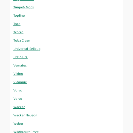
Timpe& Möck
Topline
Toro
Trotec
Tuba Clean
Universal-Seilzug
Utzin Utz
Vematec
Viking
Vlemmix
Volvo
Volvo
Wacker
Wacker Neuson
Weber
Wildkrautbürste