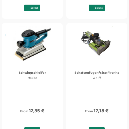
Select
Select
Schwingschleifer
Schattenfugenfräse Piranha
Makita
Wolff
12,35 €
17,18 €
From
From