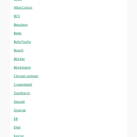
Atlas Copco
BCS
Bauzaun
Belle
Bohrfuchs
Bosch
Böcker
Böckmann
Citroen Jumper
Creamtetall
Dantherm
Dewalt
Diverse
EB
Eliet
Epiroc