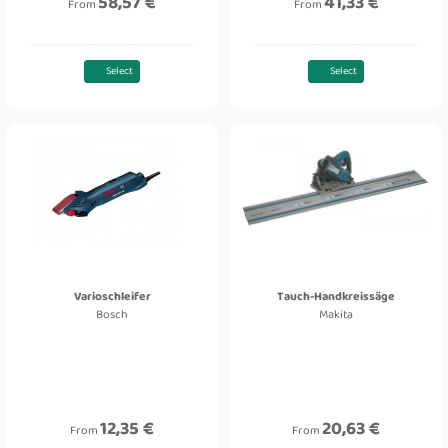
58,57 €
41,33 €
From
From
Select
Select
Varioschleifer
Tauch-Handkreissäge
Bosch
Makita
12,35 €
20,63 €
From
From