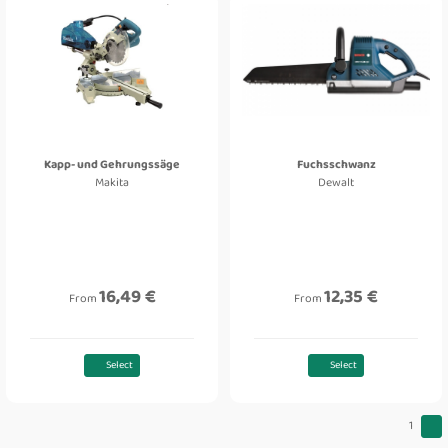
Kapp- und Gehrungssäge
Fuchsschwanz
Makita
Dewalt
16,49 €
12,35 €
From
From
Select
Select
1