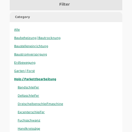
Filter
Category
Alle
Baubeheizung | Bautrocknung
Baustelleneinrichtung
Baustromversorgung
Erdbewegung
Garten | Forst
Holz-/ Parkettbearbeitung
Bandschleifer
Deltaschleifer
Dreischeibenschleifmaschine
Excenterschleifer
Fuchsschwanz
Handkreissäge