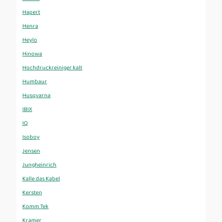
Hapert
Henra
Heylo
Hinowa
Hochdruckreiniger kalt
Humbaur
Husqvarna
IBIX
IQ
Isoboy
Jensen
Jungheinrich
Kalle das Kabel
Kersten
Komm Tek
Kramer