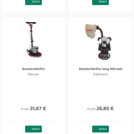
Select
Select
Rundschleifer
Randschleifer lang 300 mm
Menzer
Pallmann
31,67 €
26,85 €
From
From
Select
Select