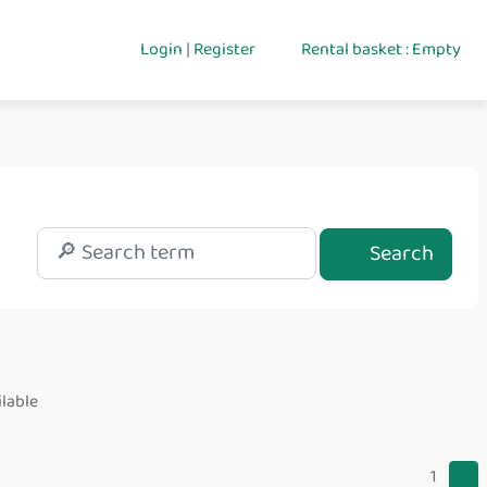
Login
|
Register
Rental basket : Empty
Search
ilable
1