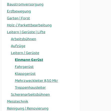
Baustromversorgung
Erdbewegung
Garten | Forst
Holz-/ Parkettbearbeitung
Leitern | Gerüste | Lifte
Arbeitsbühnen
Aufzüge
Leitern / Gerüste
Einmann Gerüst
Fahrgerüst
Klappgerüst
Mehrzweckleiter 8,50 Mtr
Treppenhausleiter
Scherenarbeitsbühnen
Messtechnik
Reinigung | Renovierung