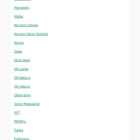
Mondelin
Müba
Norton Clipper
Norton Saint-Gobain
Nozar
Oase
Oil & Steel
Oli Lacke
Oli Natura
Oli natura
Otherding
Ozon Messgerät
PFT
PROFI L
Paldu
Pallmann