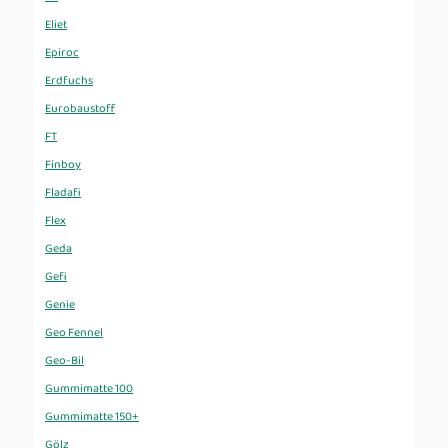
Eliet
Epiroc
Erdfuchs
Eurobaustoff
FT
Finboy
Fladafi
Flex
Geda
Gefi
Genie
Geo Fennel
Geo-Bil
Gummimatte 100
Gummimatte 150+
Gölz