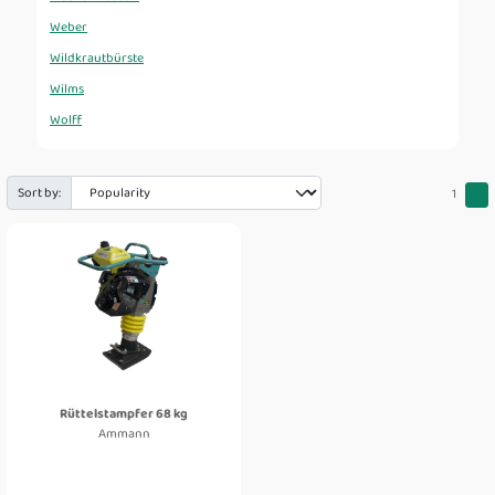
Weber
Wildkrautbürste
Wilms
Wolff
Sort by:
1
Rüttelstampfer 68 kg
Ammann