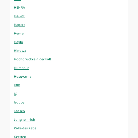
HENRA
Ha-WE
Hapert
Henra
Heylo
Hinowa
Hochdruckreiniger kalt
Humbaur
Husqvarna
IBIX
IQ
Isoboy
Jensen
Jungheinrich
Kalle das Kabel
Kersten