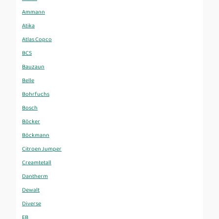
Ammann
Atika
Atlas Copco
BCS
Bauzaun
Belle
Bohrfuchs
Bosch
Böcker
Böckmann
Citroen Jumper
Creamtetall
Dantherm
Dewalt
Diverse
EB