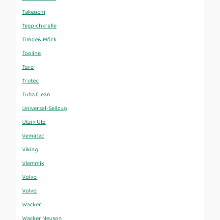
Takeuchi
Teppichkralle
Timpe& Möck
Topline
Toro
Trotec
Tuba Clean
Universal-Seilzug
Utzin Utz
Vematec
Viking
Vlemmix
Volvo
Volvo
Wacker
Wacker Neuson