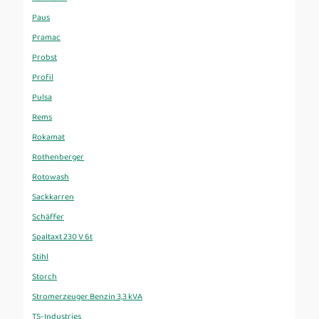
Paus
Pramac
Probst
Profil
Pulsa
Rems
Rokamat
Rothenberger
Rotowash
Sackkarren
Schäffer
Spaltaxt 230 V 6t
Stihl
Storch
Stromerzeuger Benzin 3,3 kVA
TS-Industries