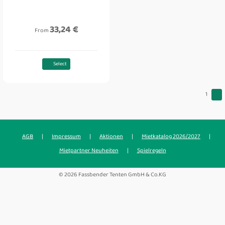
33,24 €
From
Select
1
AGB
|
Impressum
|
Aktionen
|
Mietkatalog 2026/2027
|
Mietpartner Neuheiten
|
Spielregeln
© 2026 Fassbender Tenten GmbH & Co.KG