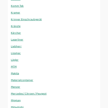
Komm Tek
Kramer
Krinner Einschraubgerät
Kränzle
Kärcher
Laserliner
Liebherr
Lissmac
Lägler
MTM
Makita
Materialcontainer
Menzer
Mercedes / Citroen / Peugeot
Migmag
Mitsubishi