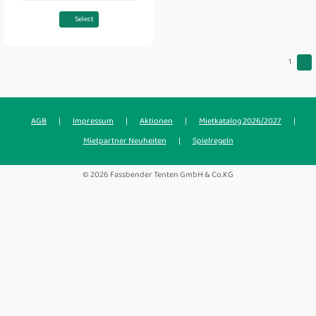
Select
1
AGB
|
Impressum
|
Aktionen
|
Mietkatalog 2026/2027
|
Mietpartner Neuheiten
|
Spielregeln
© 2026 Fassbender Tenten GmbH & Co.KG