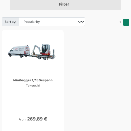
Filter
Sort by:
1
Minibagger 1,7 t Gespann
Takeuchi
269,89 €
From