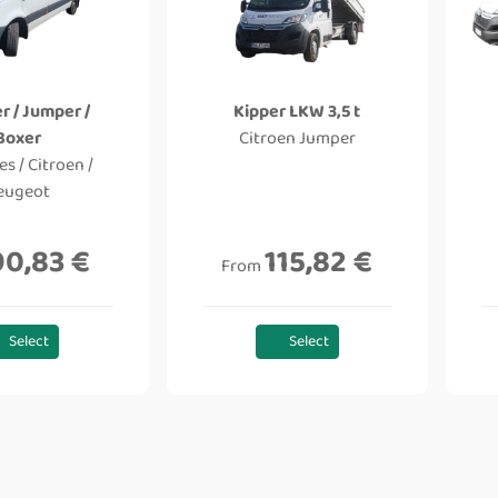
r / Jumper /
Kipper LKW 3,5 t
Boxer
Citroen Jumper
s / Citroen /
eugeot
90,83 €
115,82 €
From
Select
Select