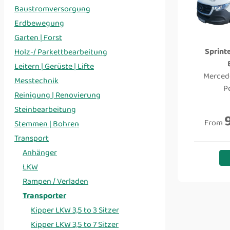
Baustromversorgung
Erdbewegung
Garten | Forst
Sprinte
Holz-/ Parkettbearbeitung
Leitern | Gerüste | Lifte
Mercede
Messtechnik
P
Reinigung | Renovierung
Steinbearbeitung
From
Stemmen | Bohren
Transport
Anhänger
LKW
Rampen / Verladen
Transporter
Kipper LKW 3,5 to 3 Sitzer
Kipper LKW 3,5 to 7 Sitzer