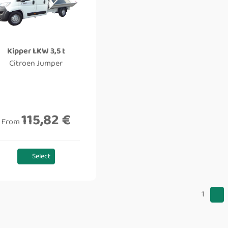
Kipper LKW 3,5 t
Citroen Jumper
115,82 €
From
Select
1